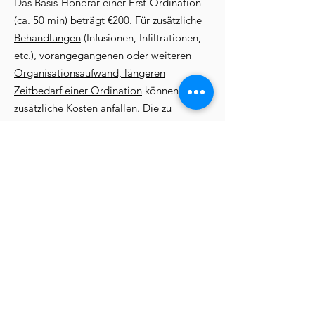
Das Basis-Honorar einer Erst-Ordination
(ca. 50 min) beträgt €200
. Für
zusätzliche
Behandlungen
(Infusionen, Infiltrationen,
etc.),
vorangegangenen oder weiteren
Organisationsaufwand, längeren
Zeitbedarf einer Ordination
können
zusätzliche Kosten anfallen. Die zu
erwartenden Kosten können i.d.R. schon
bei telefonsicher Terminvereinbarung
mitgeteilt werden, damit besteht für Sie
Kostentransparenz.
Zahlung ist in Bar mit
Registrierkassenbeleg, kontaktlos oder via
Überweisung möglich.