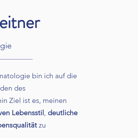
eitner
gie
atologie bin ich auf die
rden des
n Ziel ist es, meinen
ven Lebensstil
,
deutliche
bensqualität
zu